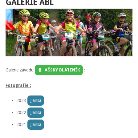
GALERIE ABL
Galerie závodu
AŠSKÝ BLÁTENÍK
:
Fotografie :
2023
JJansa
2022
JJansa
2021
JJansa