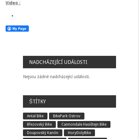
Video :
NADCHÁZEJÍCÍ UDÁLOSTI
Nejsou žádné nadcházející události.
ŠTÍTKY
Antal Bike
BikePark Ostrov
Březovský Bike
Cannondale Hasištejn Bike
Doupovský Kanón
HoryDolyBike