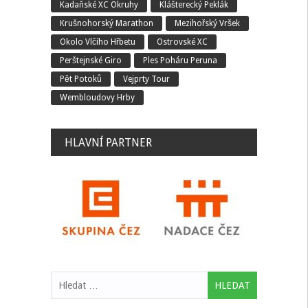
Kadaňské XC Okruhy
Klášterecký Peklák
Krušnohorský Marathon
Mezihořský Vršek
Okolo Vlčího Hřbetu
Ostrovské XC
Perštejnské Giro
Ples Poháru Peruna
Pět Potoků
Vejprty Tour
Wembloudovy Hrby
HLAVNÍ PARTNER
Vyhledávání