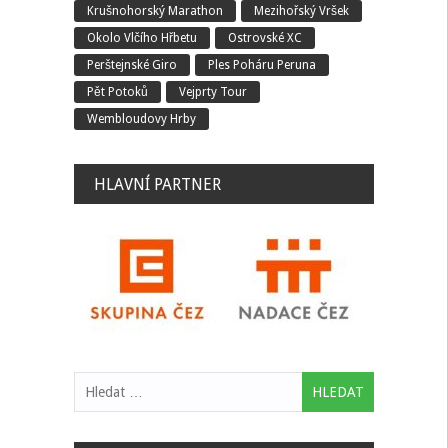
Krušnohorský Marathon
Mezihořský Vršek
Okolo Vlčího Hřbetu
Ostrovské XC
Perštejnské Giro
Ples Poháru Peruna
Pět Potoků
Vejprty Tour
Wembloudovy Hrby
HLAVNÍ PARTNER
Vyhledávání