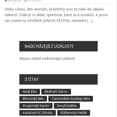
Jan Jansa
22.9.2022
Holky a kluci, léto skončilo, prázdniny jsou za námi ale zábava
nekončí. Stále je co dělat, sportovat, bavit se a soutěžit. A proto
vás zveme na ZAVÍRÁK JUNIOR SEZÓNY, nevšední […]
NADCHÁZEJÍCÍ UDÁLOSTI
Nejsou žádné nadcházející události.
ŠTÍTKY
Antal Bike
BikePark Ostrov
Březovský Bike
Cannondale Hasištejn Bike
Doupovský Kanón
HoryDolyBike
Kadaňské XC Okruhy
Klášterecký Peklák