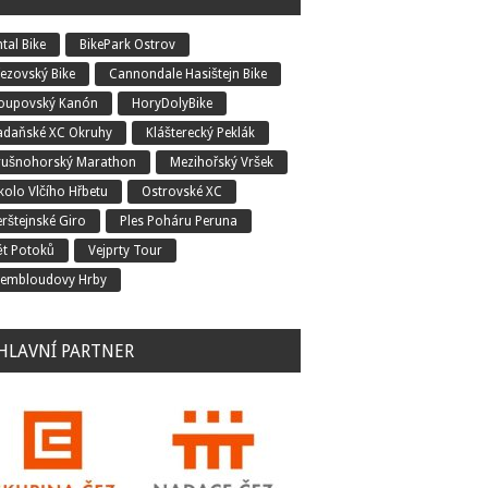
tal Bike
BikePark Ostrov
řezovský Bike
Cannondale Hasištejn Bike
oupovský Kanón
HoryDolyBike
adaňské XC Okruhy
Klášterecký Peklák
rušnohorský Marathon
Mezihořský Vršek
kolo Vlčího Hřbetu
Ostrovské XC
erštejnské Giro
Ples Poháru Peruna
ět Potoků
Vejprty Tour
embloudovy Hrby
HLAVNÍ PARTNER