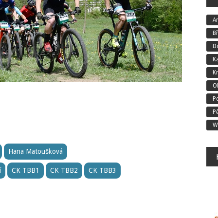
An
B
D
K
K
O
P
P
W
Hana Matoušková
í
CK TBB1
CK TBB2
CK TBB3