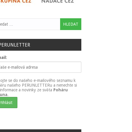
ledávání
PERUNLETTER
ail:
pojte se do našeho e-mailového seznamu k
ěru našeho PERUNLETTERu a nenechte si
t informace a novinky ze světa
Poháru
runa
.