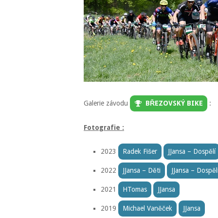
Galerie závodu
BŘEZOVSKÝ BIKE
:
Fotografie :
2023
Radek Fišer
JJansa – Dospělí
2022
JJansa – Děti
JJansa – Dospěl
2021
HTomas
JJansa
2019
Michael Vaněček
JJansa