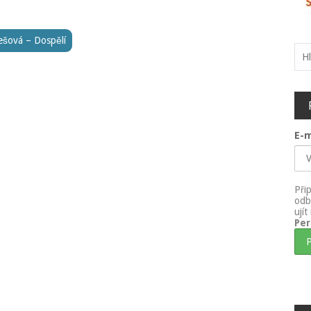
ešová – Dospělí
Vyh
E-m
Při
odb
ují
Pe