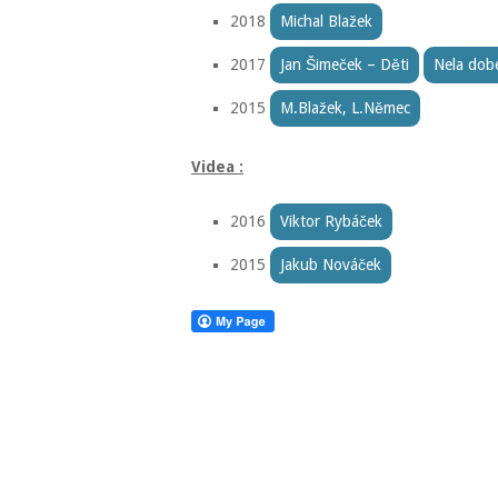
2018
Michal Blažek
2017
Jan Šimeček – Děti
Nela dob
2015
M.Blažek, L.Němec
Videa :
2016
Viktor Rybáček
2015
Jakub Nováček