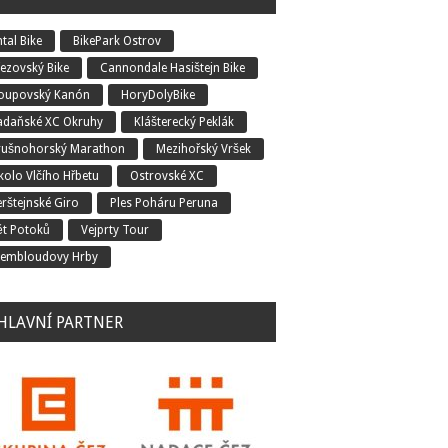
tal Bike
BikePark Ostrov
řezovský Bike
Cannondale Hasištejn Bike
oupovský Kanón
HoryDolyBike
adaňské XC Okruhy
Klášterecký Peklák
rušnohorský Marathon
Mezihořský Vršek
kolo Vlčího Hřbetu
Ostrovské XC
erštejnské Giro
Ples Poháru Peruna
ět Potoků
Vejprty Tour
embloudovy Hrby
HLAVNÍ PARTNER