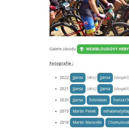
Galerie závodu
WEMBLOUDOVY HRBY
Fotografie :
2022
JJansa
(děti)
JJansa
(dospělí
2021
JJansa
(děti)
JJansa
(dospělí
2020
JJansa
fotovlasec
honza1
2019
Martin Pešek
mihalamatylda
2018
Martin Manivelle
Chomutovsk