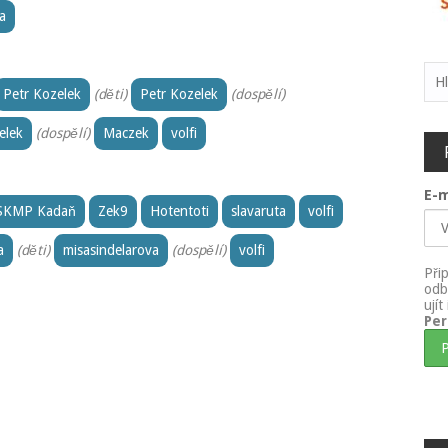
a
Vyh
Petr Kozelek
(děti)
Petr Kozelek
(dospělí)
elek
(dospělí)
Maczek
volfi
E-m
SKMP Kadaň
Zek9
Hotentoti
slavaruta
volfi
a
(děti)
misasindelarova
(dospělí)
volfi
Při
odb
ují
Pe