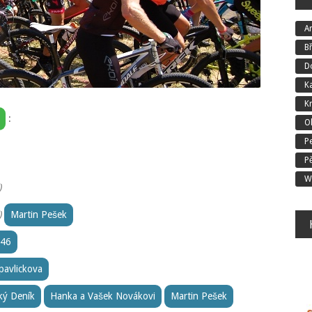
An
B
D
K
K
:
O
P
P
W
)
)
Martin Pešek
946
pavlickova
ý Deník
Hanka a Vašek Novákovi
Martin Pešek