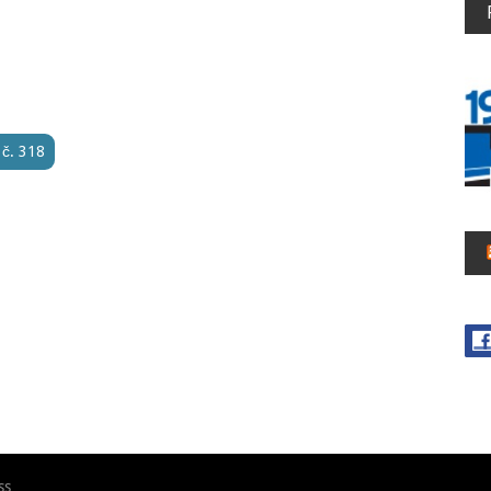
 č. 318
ss