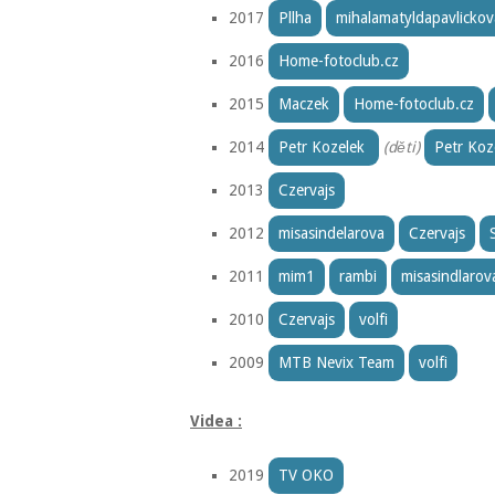
2017
Pllha
mihalamatyldapavlickov
2016
Home-fotoclub.cz
2015
Maczek
Home-fotoclub.cz
2014
Petr Kozelek
(děti)
Petr Koz
2013
Czervajs
2012
misasindelarova
Czervajs
2011
mim1
rambi
misasindlarov
2010
Czervajs
volfi
2009
MTB Nevix Team
volfi
Videa :
2019
TV OKO