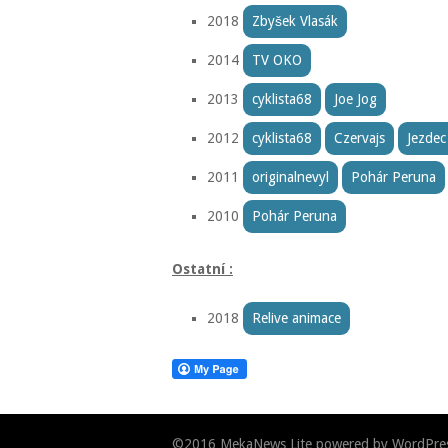
2018
Zbyšek Vlasák
2014
TV OKO
2013
cyklista68
Joe Jog
2012
cyklista68
Czervajs
Jezdec
2011
originalnevyl
Pohár Peruna
2010
Pohár Peruna
Ostatní :
2018
Relive animace
©2016
MekaNews Lite
powered by
WordPre