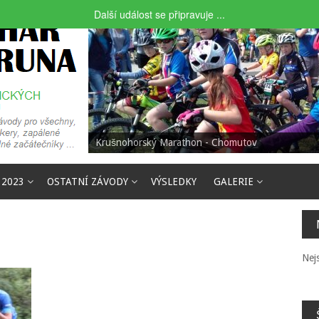
Další událost se připravuje ...
Krušnohorský Marathon - Chomutov
 2023
OSTATNÍ ZÁVODY
VÝSLEDKY
GALERIE
Nej