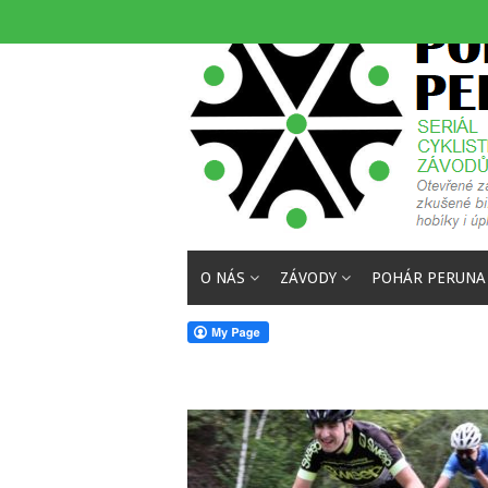
Skip
to
content
O NÁS
ZÁVODY
POHÁR PERUNA