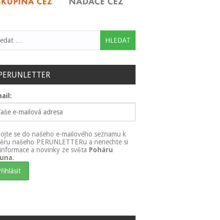
ledávání
PERUNLETTER
ail:
pojte se do našeho e-mailového seznamu k
ěru našeho PERUNLETTERu a nenechte si
t informace a novinky ze světa
Poháru
runa
.