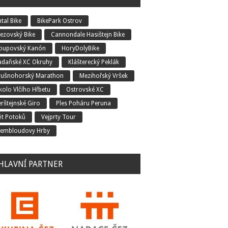
tal Bike
BikePark Ostrov
řezovský Bike
Cannondale Hasištejn Bike
oupovský Kanón
HoryDolyBike
adaňské XC Okruhy
Klášterecký Peklák
rušnohorský Marathon
Mezihořský Vršek
kolo Vlčího Hřbetu
Ostrovské XC
erštejnské Giro
Ples Poháru Peruna
ět Potoků
Vejprty Tour
embloudovy Hrby
HLAVNÍ PARTNER