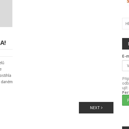
Vyh
A!
E-m
elů
e
ostihla
Při
 v daném
odb
ují
Pe
NEXT