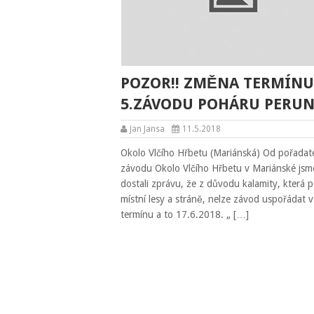
POZOR!! ZMĚNA TERMÍNU
5.ZÁVODU POHÁRU PERUN
Jan Jansa
11.5.2018
Okolo Vlčího Hřbetu (Mariánská) Od pořadat
závodu Okolo Vlčího Hřbetu v Mariánské jsm
dostali zprávu, že z důvodu kalamity, která p
místní lesy a stráně, nelze závod uspořádat
termínu a to 17.6.2018. „ […]
Navigace
pro