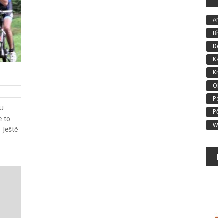
An
B
D
K
K
O
P
RU
P
e to
W
. Ještě