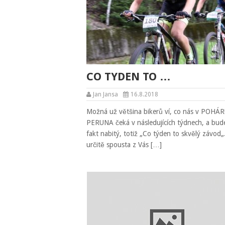
CO TYDEN TO …
Jan Jansa
16.8.2018
Možná už většina bikerů ví, co nás v POHÁ
PERUNA čeká v následujících týdnech, a bud
fakt nabitý, totiž „Co týden to skvělý závod„
určitě spousta z Vás […]