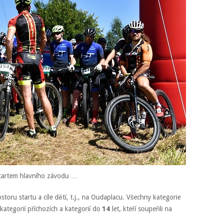
tartem hlavního závodu …
toru startu a cíle dětí, t.j., na Oudaplacu. Všechny kategorie
kategorií příchozích a kategorií do
14
let, kteří soupeřili na