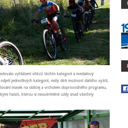
edovalo vyhlášení vítězů těchto kategorií a medailový
odjetí jednotlivých kategorií, měly děti možnost dalšího vyžití,
malování masek na obličej a vrcholem doprovodného programu,
kými hasiči, kterou si neuvěřitelně užily snad všechny