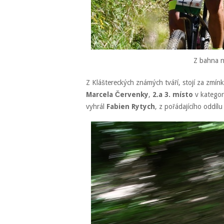
Z bahna n
Z Kláštereckých známých tváří, stojí za zmín
Marcela Červenky
,
2.a 3. místo
v kategor
vyhrál
Fabien Rytych
, z pořádajícího oddíl