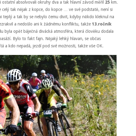
 ostatní absolvovali okruhy dva a tak hlavní závod měřil
25
km.
 celý tak nějak z kopce, do kopce … ve své podstatě, není si
i teplý a tak by se nebylo čemu divit, kdyby někdo kleknul na
nezrakvil a nedošlo ani k žádnému konfliktu, takže
13.ročník
du byla opět báječná divácká atmosféra, která člověku dodala
pasáží. Bylo to fakt fajn. Nějaký lehký hlavan, se občas
ítá a kdo nepadá, jezdí pod své možnosti, takže vše OK.