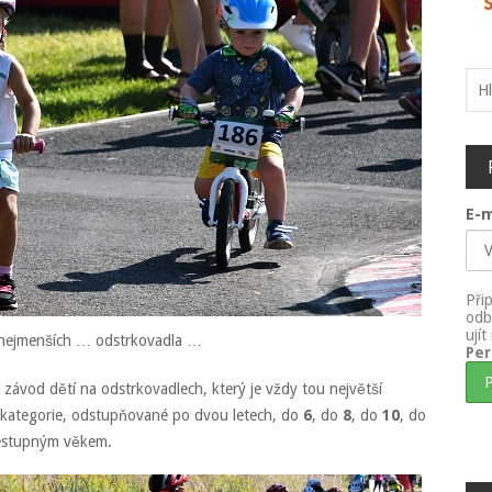
Vyh
E-m
Při
odb
ují
 nejmenších … odstrkovadla …
Pe
 závod dětí na odstrkovadlech, který je vždy tou největší
 kategorie, odstupňované po dvou letech, do
6
, do
8
, do
10
, do
vzestupným věkem.