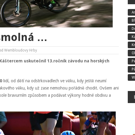
An
B
D
 smolná …
K
K
ed
Wembloudovy Hrby
O
 Káštercem uskutečnil 13.ročník závodu na horských
P
P
W
0
lidí, od dětí na odstrkovadlech ve věku, kdy ještě neumí
takového věku, kdy už zase nemohou pořádně chodit. Ovšem ani
na kole bravurním způsobem a podávat výkony hodné obdivu a