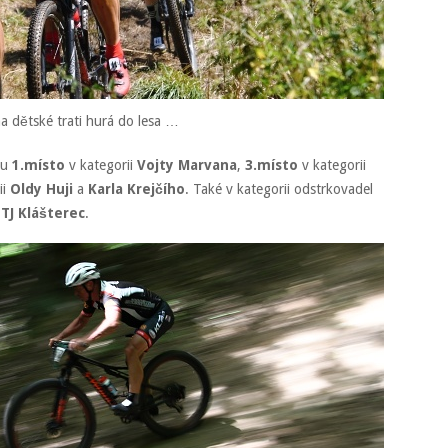
a dětské trati hurá do lesa …
ku
1.místo
v kategorii
Vojty Marvana
,
3.místo
v kategorii
ii
Oldy Huji
a
Karla Krejčího
. Také v kategorii odstrkovadel
u
TJ Klášterec
.