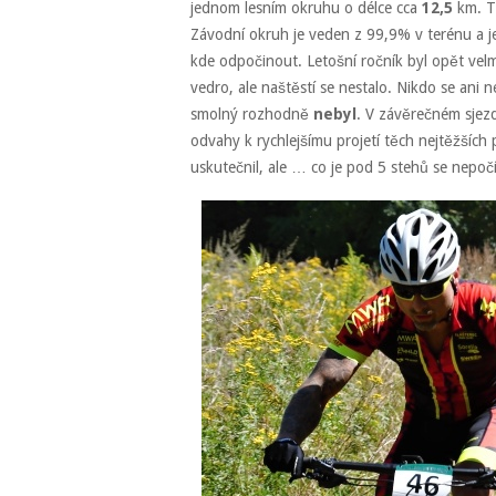
jednom lesním okruhu o délce cca
12,5
km. Ti
Závodní okruh je veden z 99,9% v terénu a je
kde odpočinout. Letošní ročník byl opět velm
vedro, ale naštěstí se nestalo. Nikdo se ani 
smolný rozhodně
nebyl
. V závěrečném sjez
odvahy k rychlejšímu projetí těch nejtěžších 
uskutečnil, ale … co je pod 5 stehů se nepoč