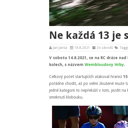
Ne každá 13 je
Jan Jansa
18.8.2021
Ze závodů
Tagg
V sobotu 14.8.2021, se na RC dráze nad
kolech, s názvem
Wembloudovy Hrby
.
Celkový počet startujících atakoval hranici
15
pořádně chodit, až po velmi zkušené muže 
jedné kategorii to nepřekáží v tom, jezdit 
smeknutí klobouku.