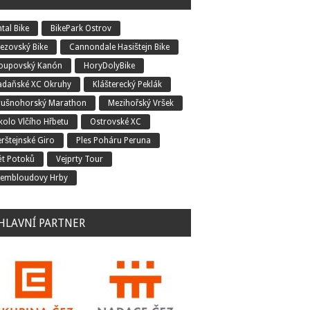
tal Bike
BikePark Ostrov
řezovský Bike
Cannondale Hasištejn Bike
oupovský Kanón
HoryDolyBike
adaňské XC Okruhy
Klášterecký Peklák
rušnohorský Marathon
Mezihořský Vršek
kolo Vlčího Hřbetu
Ostrovské XC
erštejnské Giro
Ples Poháru Peruna
ět Potoků
Vejprty Tour
embloudovy Hrby
HLAVNÍ PARTNER