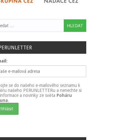
ledávání
PERUNLETTER
ail:
pojte se do našeho e-mailového seznamu k
ěru našeho PERUNLETTERu a nenechte si
t informace a novinky ze světa
Poháru
runa
.