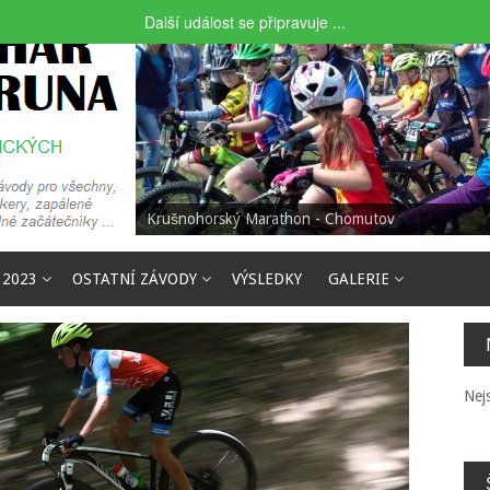
Další událost se připravuje ...
Krušnohorský Marathon - Chomutov
Březovský Bike - Březová u Sokolova
 2023
OSTATNÍ ZÁVODY
VÝSLEDKY
GALERIE
Nej