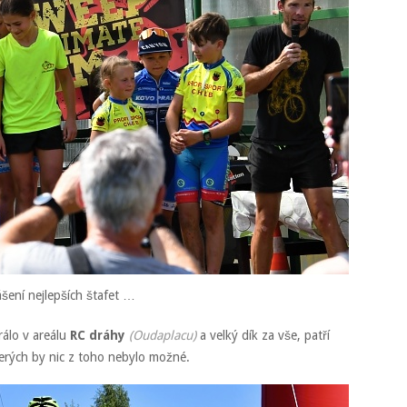
ášení nejlepších štafet …
álo v areálu
RC dráhy
(Oudaplacu)
a velký dík za vše, patří
terých by nic z toho nebylo možné.