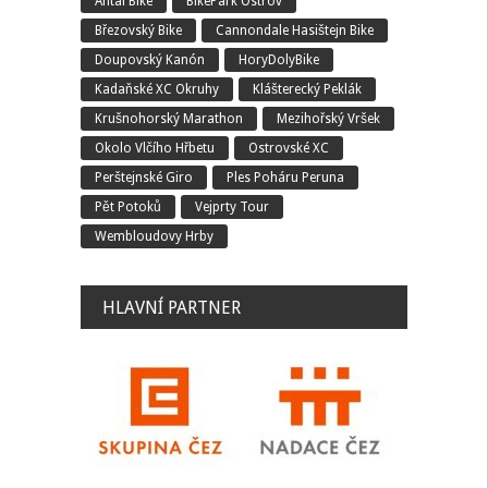
Antal Bike
BikePark Ostrov
Březovský Bike
Cannondale Hasištejn Bike
Doupovský Kanón
HoryDolyBike
Kadaňské XC Okruhy
Klášterecký Peklák
Krušnohorský Marathon
Mezihořský Vršek
Okolo Vlčího Hřbetu
Ostrovské XC
Perštejnské Giro
Ples Poháru Peruna
Pět Potoků
Vejprty Tour
Wembloudovy Hrby
HLAVNÍ PARTNER