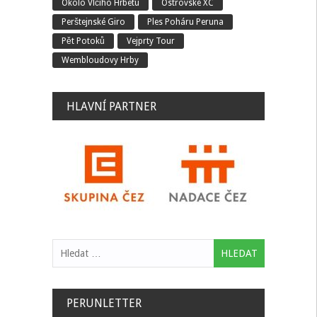
Okolo Vlčího Hřbetu
Ostrovské XC
Perštejnské Giro
Ples Poháru Peruna
Pět Potoků
Vejprty Tour
Wembloudovy Hrby
HLAVNÍ PARTNER
Vyhledávání
PERUNLETTER