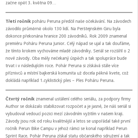
začne opět 3. května 09…
Třetí ročník
poháru Peruna předčil naše očekávání. Na závodech
závodilo průměrně okolo 130 lidí. Na Perštejnském Giru byla
dokonce překonána hranice 200 závodníků. Rok 2009 znamenal
premiéru Poháru Peruna Junior. Celý nápad se ujal a tak doufáme,
že tímto krokem vychováme mladé závodníky. Seriál se rozšířil o 2
nové závody. Oba měly nečekaný úspěch a tak spolupráce bude
trvat i v následujícím roce. Pohár Peruna si získává stále více
příznivců a místní bajkerská komunita už docela pěkně kvete, což
dokládá například 1.cyklistický ples – Ples Poháru Peruna.
Čtvrtý ročník
znamenal ustálení celého seriálu, za podpory firmy
Author se dokázalo stabilizovat rozpočet a je jasné, že náš seriál si
vybudoval vedoucí pozici mezí závodním vyžitím v našem kraji.
Závody jsou rok od roku kvalitnější a letos se uspořádal také první
ročník Perun Bike Campu v jehož rámci se konal například Perun
Sprint Race. Pohár Peruna získal statu občanského sdružení a tak