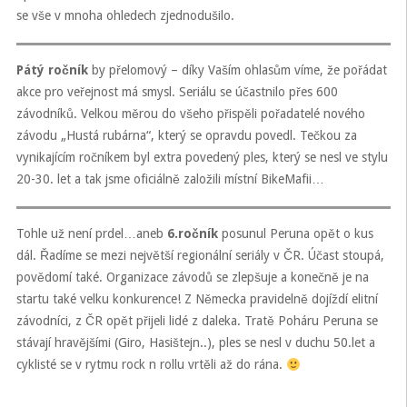
se vše v mnoha ohledech zjednodušilo.
Pátý ročník
by přelomový – díky Vaším ohlasům víme, že pořádat
akce pro veřejnost má smysl. Seriálu se účastnilo přes 600
závodníků. Velkou měrou do všeho přispěli pořadatelé nového
závodu „Hustá rubárna“, který se opravdu povedl. Tečkou za
vynikajícím ročníkem byl extra povedený ples, který se nesl ve stylu
20-30. let a tak jsme oficiálně založili místní BikeMafii…
Tohle už není prdel…aneb
6.ročník
posunul Peruna opět o kus
dál. Řadíme se mezi největší regionální seriály v ČR. Účast stoupá,
povědomí také. Organizace závodů se zlepšuje a konečně je na
startu také velku konkurence! Z Německa pravidelně dojíždí elitní
závodníci, z ČR opět přijeli lidé z daleka. Tratě Poháru Peruna se
stávají hravějšími (Giro, Hasištejn..), ples se nesl v duchu 50.let a
cyklisté se v rytmu rock n rollu vrtěli až do rána.