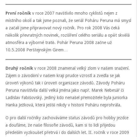
První ročník
v roce 2007 navštívilo mnoho cyklistů nejen z
místního okolí a tak jsme poznali, že seriál Poháru Peruna má smysl
a začali jsme připravovat nový ročník. Pro rok 2008 Vás čeká
několik převratných novinek, rozšíření celého seriálu a opět skvělá
atmosféra a výborné tratě. Pohár Peruna 2008 začne už
10.5.2008 Perštejnským Girem…
Druhý ročník
v roce 2008 znamenal velký zlom v našem snažení.
Zájem o závodění v našem kraji prudce vzrostl a zvedla se jak
úroveň výkonů tak i úroveň organizace závodů. Závody Poháru
Peruna navštívila další velká jména jako např. Marek Nebesář či
Ladislav Fabišovský. Jediný kdo nenašel přemožitele byla juniorka
Hanka Ježková, která ještě nikdy v historii Poháru neprohrála.
O pro další ročníky zachováváme status závodů pro hobby jezdce
a doufáme, že naše filosofie závodů, kam si to lidi přijedou
předeším vyzkoušet přetrvá i do dalších let. II. ročník v roce 2009