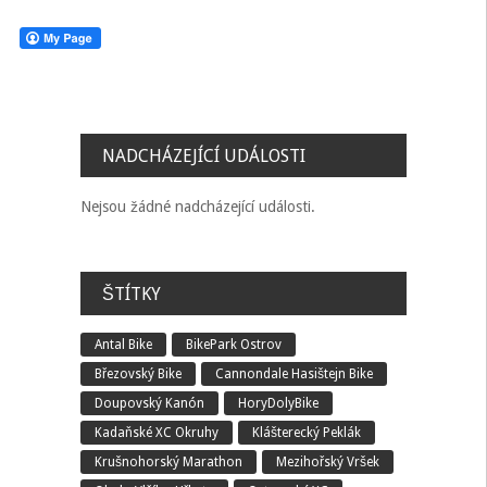
NADCHÁZEJÍCÍ UDÁLOSTI
Nejsou žádné nadcházející události.
ŠTÍTKY
Antal Bike
BikePark Ostrov
Březovský Bike
Cannondale Hasištejn Bike
Doupovský Kanón
HoryDolyBike
Kadaňské XC Okruhy
Klášterecký Peklák
Krušnohorský Marathon
Mezihořský Vršek