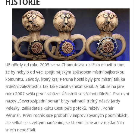
HISTORIE
Už někdy od roku 2005 se na Chomutovsku začalo mluvit o tom,
že by nebylo od věci spojit nějakým způsobem místní bajkerskou
komunitu. Závody, který kraj Peruna hostil byly pro místní takřka
srdeční záležitostí a tak také začal vznikat seriál. A tak se na jaře
roku 2007 sešla první schůze. Účastnili se všichni důležití. Pracovní
název „Severozápadní pohár“ brzy nahradil trefný název Jardy
Pelešky, zakladatele kultu Cesti pěti potoků, název „Pohár
Peruna“. První ročník sice proběhl v improvizovaných podmínkách,
ale setkal se s velkým nadšením, se kterým jsme ani v nejsladších
snech nepočítali.