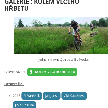
GALERIE : KOLEM VLČÍHO
HŘBETU
Jedna z travnatých pasáží závodu.
Galerie závodu
KOLEM VLČÍHO HŘBETU
:
Fotografie :
2018
M.Vaněček
Jan Jansa
Viki Kubištová
Jirka Hnilička