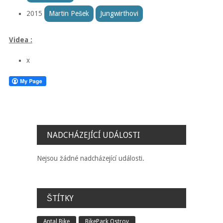
2015
Martin Pešek
Jungwirthovi
Videa :
x
NADCHÁZEJÍCÍ UDÁLOSTI
Nejsou žádné nadcházející události.
ŠTÍTKY
Antal Bike
BikePark Ostrov