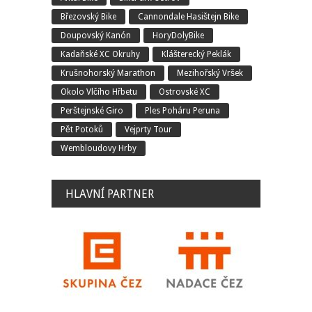
Březovský Bike
Cannondale Hasištejn Bike
Doupovský Kanón
HoryDolyBike
Kadaňské XC Okruhy
Klášterecký Peklák
Krušnohorský Marathon
Mezihořský Vršek
Okolo Vlčího Hřbetu
Ostrovské XC
Perštejnské Giro
Ples Poháru Peruna
Pět Potoků
Vejprty Tour
Wembloudovy Hrby
HLAVNÍ PARTNER