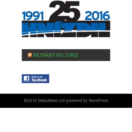
NEZNÁMÝ RSS ZDROJ
©2016
MekaNews Lite
powered by
WordPress